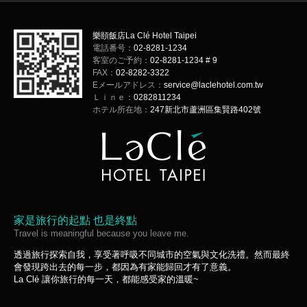
樂頤飯店La Clé Hotel Taipei
電話番号：
02-8281-1234
客室のご予約：
02-8281-1234 # 9
FAX：
02-8282-3322
Eメールアドレス：
service@laclehotel.com.tw
Ｌｉｎｅ：
0282811234
ホテル所在地：
247新北市蘆洲區集賢路402號
家是旅行的起點 也是終點
Travel is meaningful because you leave me.
透過旅行探索自我，享受著呼吸不同城市的空氣與文化洗禮。然而最終
會發現跨出去的每一步，都因為有家能歸回才有了意義。
La Clé 讓你旅行的每一天，都能感受家的溫暖~