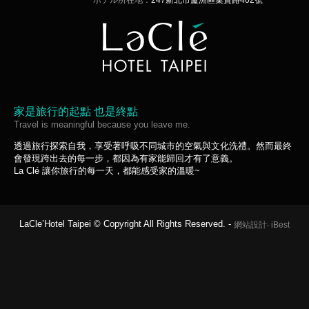
ホテル所在地：
247新北市蘆洲區集賢路402號
家是旅行的起點 也是終點
Travel is meaningful because you leave me.
透過旅行探索自我，享受著呼吸不同城市的空氣與文化洗禮。然而最終
會發現跨出去的每一步，都因為有家能歸回才有了意義。
La Clé 讓你旅行的每一天，都能感受家的溫暖~
LaCle’Hotel Taipei © Copyright All Rights Reserved. -
網站設計
‧
iBest