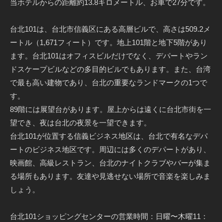
当ホテルからの距離約13.8キロメートル、お車で27分です。
台北101は、台北市信義区にある高層ビルで、高さは509.2メ
ートル（1,671フィート）です。地上101階と地下5階があり
ます。台北101はオフィスビルだけでなく、デパートやラン
ドスケープビルなどの多目的ビルでもあります。また、台湾
で最も高い建物であり、台北の重要なランドマークの1つで
す。
89階には展望台があります。屋上からは遠くに台北市街を一
望でき、夜は台北の夜景を一望できます。
台北101が位置する信義ビジネス地区は、台北で有名なデパ
ートのビジネス地区です。周辺には多くのデパートがあり、
映画館、高級レストラン、台北のナイトクラブやバーが集ま
る場所もあります。友達や見逃せない場所で音楽を楽しみま
しょう。
台北101ショッピングセンターの営業時間：日曜〜木曜11：