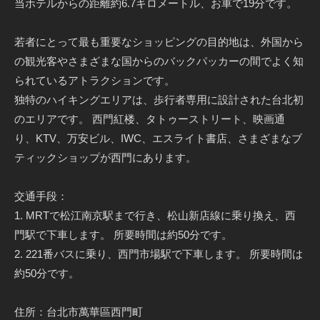
当ホテルからの距離約6.7キロメートル、お車で19分です。
若者にとって最も重要なショッピングの目的地は、外国から
の観光客やさまざまな国からのバックパッカーの間でよく知
られているアトラクションです。
独特のハイキングエリアは、歩行者専用に設計された台北初
のエリアです。 西門紅楼、タトゥーストリート、映画通
り、KTV、万安ビル、IWC、エスライト書店、さまざまなブ
ティックショップが西門にあります。
交通手段：
1. MRTで松江南京駅まで行き、松山新店線に乗り換え、西
門駅で下車します。 所要時間は約50分です。
2. 221番バスに乗り、西門市場駅で下車します。 所要時間は
約50分です。
住所：台北市萬華區西門町