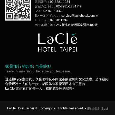
電話番号：
02-8281-1234
客室のご予約：
02-8281-1234 # 9
FAX：
02-8282-3322
Eメールアドレス：
service@laclehotel.com.tw
Ｌｉｎｅ：
0282811234
ホテル所在地：
247新北市蘆洲區集賢路402號
家是旅行的起點 也是終點
Travel is meaningful because you leave me.
透過旅行探索自我，享受著呼吸不同城市的空氣與文化洗禮。然而最終
會發現跨出去的每一步，都因為有家能歸回才有了意義。
La Clé 讓你旅行的每一天，都能感受家的溫暖~
LaCle’Hotel Taipei © Copyright All Rights Reserved. -
網站設計
‧
iBest