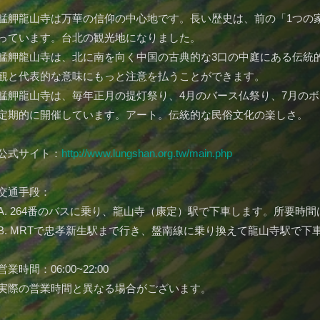
艋舺龍山寺は万華の信仰の中心地です。長い歴史は、前の「1つの
っています。台北の観光地になりました。
艋舺龍山寺は、北に南を向く中国の古典的な3口の中庭にある伝統
観と代表的な意味にもっと注意を払うことができます。
艋舺龍山寺は、毎年正月の提灯祭り、4月のバース仏祭り、7月の
定期的に開催しています。アート。伝統的な民俗文化の楽しさ。
公式サイト：
http://www.lungshan.org.tw/main.php
交通手段：
A. 264番のバスに乗り、龍山寺（康定）駅で下車します。所要時間
B. MRTで忠孝新生駅まで行き、盤南線に乗り換えて龍山寺駅で下
営業時間：06:00~22:00
実際の営業時間と異なる場合がございます。