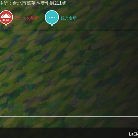
住所：台北市萬華區廣州街211號
私たちの場所
観光名所
LaCl