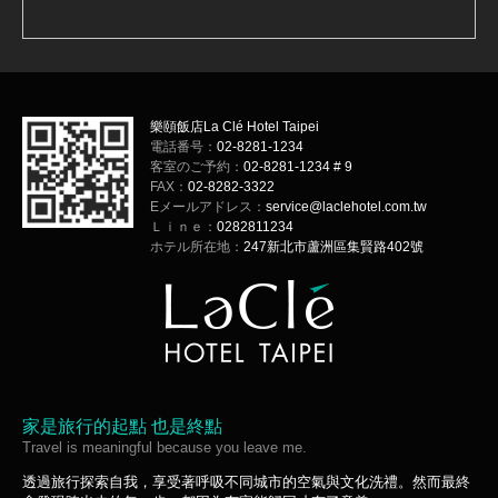
樂頤飯店La Clé Hotel Taipei
電話番号：
02-8281-1234
客室のご予約：
02-8281-1234 # 9
FAX：
02-8282-3322
Eメールアドレス：
service@laclehotel.com.tw
Ｌｉｎｅ：
0282811234
ホテル所在地：
247新北市蘆洲區集賢路402號
家是旅行的起點 也是終點
Travel is meaningful because you leave me.
透過旅行探索自我，享受著呼吸不同城市的空氣與文化洗禮。然而最終