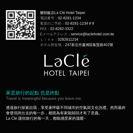
樂頤飯店La Clé Hotel Taipei
電話番号：
02-8281-1234
客室のご予約：
02-8281-1234 # 9
FAX：
02-8282-3322
Eメールアドレス：
service@laclehotel.com.tw
Ｌｉｎｅ：
0282811234
ホテル所在地：
247新北市蘆洲區集賢路402號
家是旅行的起點 也是終點
Travel is meaningful because you leave me.
透過旅行探索自我，享受著呼吸不同城市的空氣與文化洗禮。然而最終
會發現跨出去的每一步，都因為有家能歸回才有了意義。
La Clé 讓你旅行的每一天，都能感受家的溫暖~