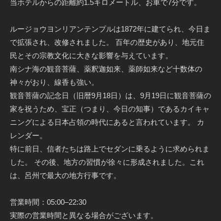
当ホテルからの距離約1.5キロメートル、お車で7分です。
ルージョウヨンリアンテンプルは1872年に建てられ、今日ま
で拡張され、改修されました。 百年の歴史があり、地元住
民とその宗教文化に大きな影響を与えています。
南シナ海の観音菩薩、薬釈迦如来、薬師如来など十数体の
神々がおり、線香も強い。
観音菩薩の記念日（旧暦9月18日）は、9月19日に観音菩薩の
家を祝うため、宝正（つまり、今日の知事）であるカイキャ
ニングによる日本占領の時代にあると言われています。 カ
レンダー。
特に前日、信者たちは路上でセダンに乗るように求められま
した。 その後、地方の習慣が徐々に形成されました。これ
は、呂州で最大の地方行事です。
営業時間：05:00–22:30
実際の営業時間と異なる場合がございます。