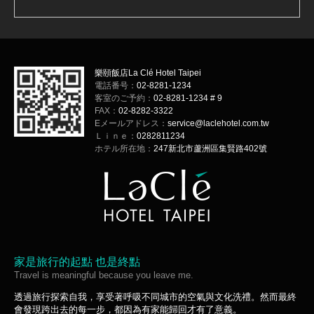
樂頤飯店La Clé Hotel Taipei
電話番号：
02-8281-1234
客室のご予約：
02-8281-1234 # 9
FAX：
02-8282-3322
Eメールアドレス：
service@laclehotel.com.tw
Ｌｉｎｅ：
0282811234
ホテル所在地：
247新北市蘆洲區集賢路402號
家是旅行的起點 也是終點
Travel is meaningful because you leave me.
透過旅行探索自我，享受著呼吸不同城市的空氣與文化洗禮。然而最終
會發現跨出去的每一步，都因為有家能歸回才有了意義。