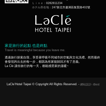
Ｌｉｎｅ：
0282811234
ホテル所在地：
247新北市蘆洲區集賢路402號
家是旅行的起點 也是終點
Travel is meaningful because you leave me.
透過旅行探索自我，享受著呼吸不同城市的空氣與文化洗禮。然而最終
會發現跨出去的每一步，都因為有家能歸回才有了意義。
La Clé 讓你旅行的每一天，都能感受家的溫暖~
LaCle’Hotel Taipei © Copyright All Rights Reserved. -
網站設計
‧
iBest