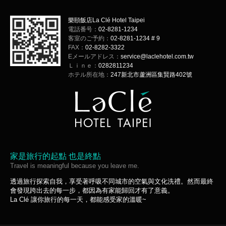
樂頤飯店La Clé Hotel Taipei
電話番号：
02-8281-1234
客室のご予約：
02-8281-1234 # 9
FAX：
02-8282-3322
Eメールアドレス：
service@laclehotel.com.tw
Ｌｉｎｅ：
0282811234
ホテル所在地：
247新北市蘆洲區集賢路402號
家是旅行的起點 也是終點
Travel is meaningful because you leave me.
透過旅行探索自我，享受著呼吸不同城市的空氣與文化洗禮。然而最終
會發現跨出去的每一步，都因為有家能歸回才有了意義。
La Clé 讓你旅行的每一天，都能感受家的溫暖~