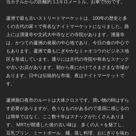
当ホテルからの距離約 1.1キロメートル、お車で5分です。
蘆洲で最も古いストリートマーケットは、100年の歴史と多
くの古代の家々で有名なナイトマーケットになりました。路
上には湧蓮寺や文武大中寺などの寺院があります。湧蓮寺
は、かつての蘆洲の発展の中心地であり、今日の食の中心で
もあります。蘆洲で最もにぎやかなミャオコウのビジネス地
区を形成しています。通りには古代の寺院や有名なスナック
や古いお店があります。朝から夜にかけてさまざまな市場が
あります。日中は伝統的な市場、夜はナイトマーケットで
す。
蘆洲廟口夜市のルートは大体クロスです。買い物の時はずら
す必要がありますが、色々なものがあるので退屈に感じるの
は簡単ではなく、ここ数十年はスナックがたくさんありま
す。 MRTが開通した後の古い味は、多くの人々を魅了し、
豆乳プリン、ミートボール、麺、蒸し料理、おにぎりを味わ