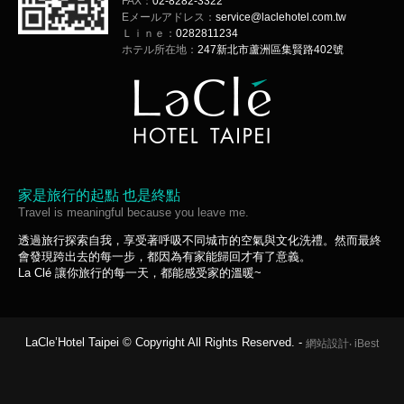
FAX：
02-8282-3322
Eメールアドレス：
service@laclehotel.com.tw
Ｌｉｎｅ：
0282811234
ホテル所在地：
247新北市蘆洲區集賢路402號
家是旅行的起點 也是終點
Travel is meaningful because you leave me.
透過旅行探索自我，享受著呼吸不同城市的空氣與文化洗禮。然而最終
會發現跨出去的每一步，都因為有家能歸回才有了意義。
La Clé 讓你旅行的每一天，都能感受家的溫暖~
LaCle’Hotel Taipei © Copyright All Rights Reserved. -
網站設計
‧
iBest