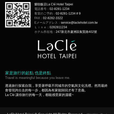
樂頤飯店La Clé Hotel Taipei
電話番号：
02-8281-1234
客室のご予約：
02-8281-1234 # 9
FAX：
02-8282-3322
Eメールアドレス：
service@laclehotel.com.tw
Ｌｉｎｅ：
0282811234
ホテル所在地：
247新北市蘆洲區集賢路402號
家是旅行的起點 也是終點
Travel is meaningful because you leave me.
透過旅行探索自我，享受著呼吸不同城市的空氣與文化洗禮。然而最終
會發現跨出去的每一步，都因為有家能歸回才有了意義。
La Clé 讓你旅行的每一天，都能感受家的溫暖~