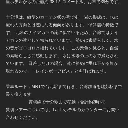
当ホテルからの距離約 38.1キロメートル、お車で39分です。
十分滝は、縦型のカーテン状の滝です。 岩の形成は、水の
流れの方向とは逆になる傾向があります。 傾斜層の特徴で
す。 北米のナイアガラの滝に似ているため、台湾ではナイ
アガラの滝として知られています。 勢いは素晴らしく、水
の音がゴロゴロと揺れています。 この景色を見ると、自然
の素晴らしさに感動します。 水は水場の上の水で満たされ
ています。 日差しだけの場合、滝に斜めに垂れ下がる虹が
現れるので、「レインボーアビス」とも呼ばれます。
乗車ルート：MRTで台北駅まで行き、台湾鉄道を瑞芳駅まで
乗り換えます
菁桐線で十分駅まで移動（合計約2時間）
貸切ツアーについては、Lacl'eホテルのカウンターにお問い
合わせください。