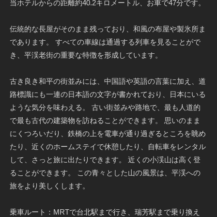
当ホテルからの距離約40.2キロメートル、お車で47分です。
伝統的な長屋がそのまま残っており、和風の布屋や製氷所ま
であります。 すべての車線は通過する列車を見ることがで
き、平渓老街の重要な特徴を形成しています。
古き良き和平の街並みには、中国語や英語の言葉に加え、道
路標識にも一連の日本語の文字が書かれており、日本にいる
ような気分を味わえる。 古い街並みや路地で、最も人道的
で最も古代の建築物を訪ねることができます。 思いのまま
にくつろいだり、鉄橋の上を電車が通り過ぎるところを眺め
たり、近くのホームステイで休憩したり、自転車をレンタル
して、さっと旅に出たりできます。 近くの小渓山は高く登
ることができます。 この青々とした山の風景は、平渓への
旅をより美しくします。
乗車ルート：MRTで台北駅まで行き、瑞芳駅まで乗り換え