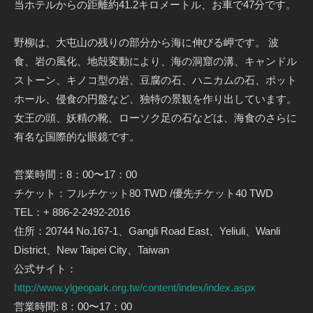
当ホテルからの距離約41.2キロメートル、お車で47分です。
野柳は、大屯山の残りの部分から海に伸びる岬です。 波
食、岩の風化、地殻変動により、海の洞窟の溝、キャンドル
ストーン、キノコ型の岩、豆腐の石、ハニカムの石、ポット
ホール、侵食の円盤など、独特の景観を作り出しています。
女王の頭、妖精の靴、ローソク足の石などは、海食のさらに
有名な国際的な眼鏡です。
営業時間：8：00〜17：00
チケット：フルチケット80 TWD /優先チケット40 TWD
TEL：+ 886-2-2492-2016
住所：20744 No.167-1、Gangli Road East、Yeliuli、Wanli
District、New Taipei City、Taiwan
公式サイト：
http://www.ylgeopark.org.tw/content/index/index.aspx
営業時間: 8：00〜17：00