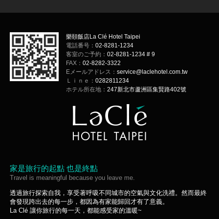
樂頤飯店La Clé Hotel Taipei
電話番号：
02-8281-1234
客室のご予約：
02-8281-1234 # 9
FAX：
02-8282-3322
Eメールアドレス：
service@laclehotel.com.tw
Ｌｉｎｅ：
0282811234
ホテル所在地：
247新北市蘆洲區集賢路402號
家是旅行的起點 也是終點
Travel is meaningful because you leave me.
透過旅行探索自我，享受著呼吸不同城市的空氣與文化洗禮。然而最終
會發現跨出去的每一步，都因為有家能歸回才有了意義。
La Clé 讓你旅行的每一天，都能感受家的溫暖~