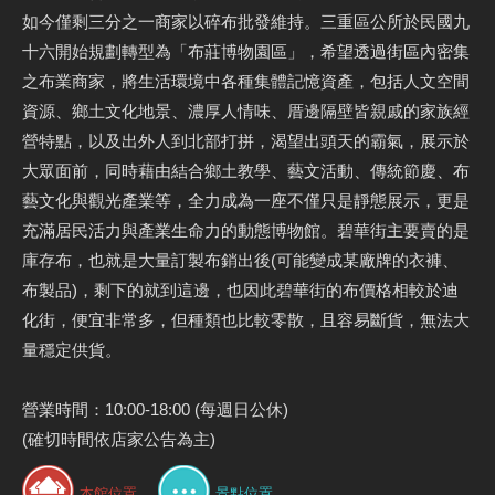
如今僅剩三分之一商家以碎布批發維持。三重區公所於民國九
十六開始規劃轉型為「布莊博物園區」，希望透過街區內密集
之布業商家，將生活環境中各種集體記憶資產，包括人文空間
資源、鄉土文化地景、濃厚人情味、厝邊隔壁皆親戚的家族經
營特點，以及出外人到北部打拼，渴望出頭天的霸氣，展示於
大眾面前，同時藉由結合鄉土教學、藝文活動、傳統節慶、布
藝文化與觀光產業等，全力成為一座不僅只是靜態展示，更是
充滿居民活力與產業生命力的動態博物館。碧華街主要賣的是
庫存布，也就是大量訂製布銷出後(可能變成某廠牌的衣褲、
布製品)，剩下的就到這邊，也因此碧華街的布價格相較於迪
化街，便宜非常多，但種類也比較零散，且容易斷貨，無法大
量穩定供貨。
營業時間：10:00-18:00 (每週日公休)
(確切時間依店家公告為主)
本館位置
景點位置