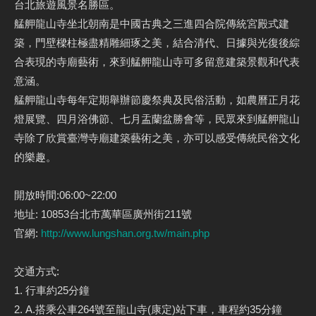
台北旅遊風景名勝區。
艋舺龍山寺坐北朝南是中國古典之三進四合院傳統宮殿式建
築，門壁樑柱極盡精雕細琢之美，結合清代、日據與光復後綜
合表現的寺廟藝術，來到艋舺龍山寺可多留意建築景觀和代表
意涵。
艋舺龍山寺每年定期舉辦節慶祭典及民俗活動，如農曆正月花
燈展覽、四月浴佛節、七月盂蘭盆勝會等，民眾來到艋舺龍山
寺除了欣賞臺灣寺廟建築藝術之美，亦可以感受傳統民俗文化
的樂趣。
開放時間:06:00~22:00
地址: 10853台北市萬華區廣州街211號
官網:
http://www.lungshan.org.tw/main.php
交通方式:
1. 行車約25分鐘
2. A.搭乘公車264號至龍山寺(康定)站下車，車程約35分鐘