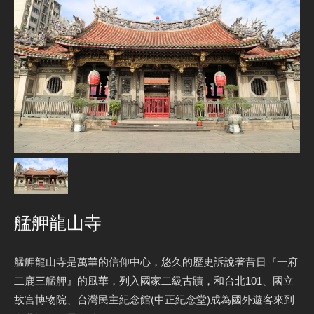
艋舺龍山寺
艋舺龍山寺是萬華的信仰中心，悠久的歷史訴說著昔日『一府
二鹿三艋舺』的風華，列入國家二級古蹟，和台北101、國立
故宮博物院、台灣民主紀念館(中正紀念堂)成為國外遊客來到